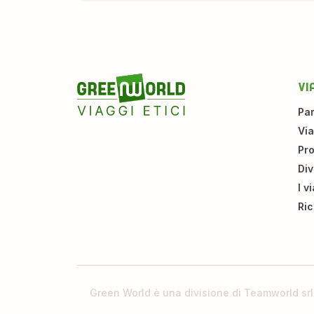
VIA
Par
Via
Pr
Di
I v
Ric
Green World è una divisione di Teamworld sr