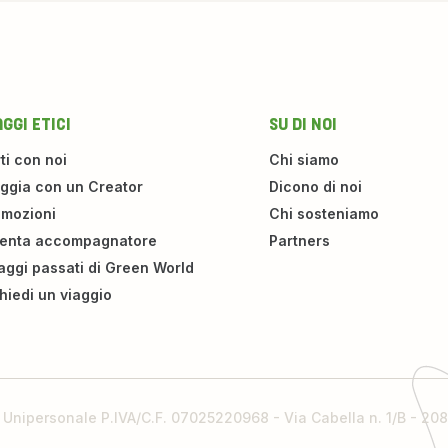
GGI ETICI
SU DI NOI
ti con noi
Chi siamo
ggia con un Creator
Dicono di noi
omozioni
Chi sosteniamo
venta accompagnatore
Partners
iaggi passati di Green World
hiedi un viaggio
l Unipersonale P.IVA/C.F. 07025220968 - Via Cabella n. 1/B - 2