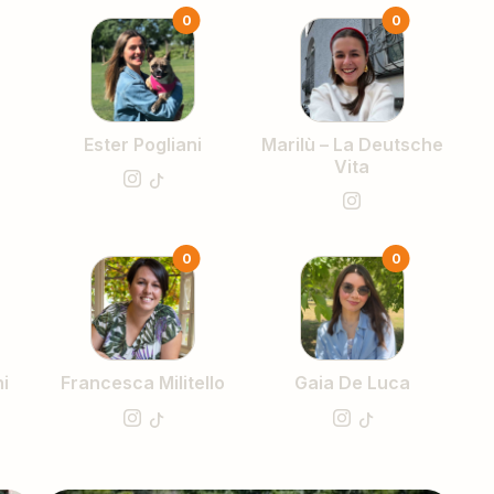
0
0
Ester Pogliani
Marilù – La Deutsche
Vita
0
0
i
Francesca Militello
Gaia De Luca