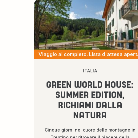
Viaggio al completo. Lista d'attesa apert
ITALIA
GREEN WORLD HOUSE:
SUMMER EDITION,
RICHIAMI DALLA
NATURA
Cinque giorni nel cuore delle montagne in
Trentino per ritrovare il piacere della