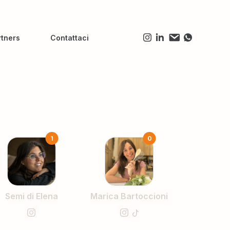
rtners
Contattaci
1
0
Semi di Elena
Marica Bartoccioni