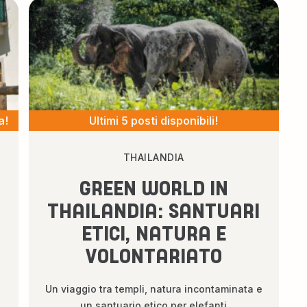
a!
Ultimi 5 posti disponibili!
THAILANDIA
GREEN WORLD IN
THAILANDIA: SANTUARI
ETICI, NATURA E
VOLONTARIATO
Un viaggio tra templi, natura incontaminata e
un santuario etico per elefanti