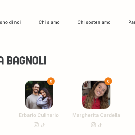
ono di noi
Chi siamo
Chi sosteniamo
Pa
A BAGNOLI
0
0
Erbario Culinario
Margherita Cardella