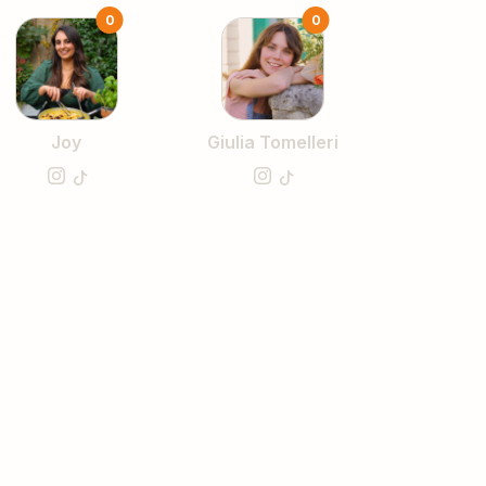
0
0
Joy
Giulia Tomelleri