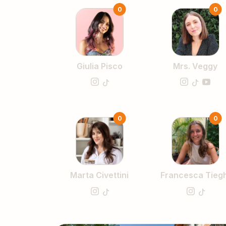
0
0
Giulia Pisco
Mrs. Veggy
0
0
Marta Civettini
Francesca Tiegh