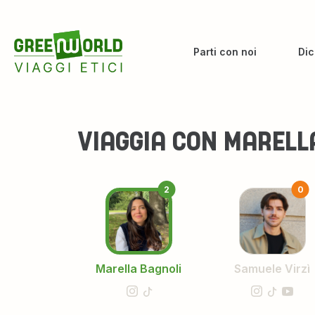
Parti con noi
Dic
VIAGGIA CON
MARELL
2
0
Marella Bagnoli
Samuele Virzì