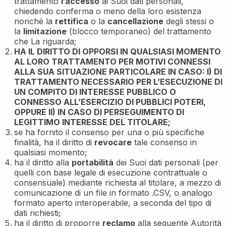
trattamento
l’accesso
ai Suoi dati personali,
chiedendo conferma o meno della loro esistenza
nonché la
rettifica
o la
cancellazione
degli stessi o
la
limitazione
(blocco temporaneo) del trattamento
che La riguarda;
HA IL DIRITTO DI OPPORSI IN QUALSIASI MOMENTO
AL LORO TRATTAMENTO PER MOTIVI CONNESSI
ALLA SUA SITUAZIONE PARTICOLARE IN CASO: I) DI
TRATTAMENTO NECESSARIO PER L’ESECUZIONE DI
UN COMPITO DI INTERESSE PUBBLICO O
CONNESSO ALL’ESERCIZIO DI PUBBLICI POTERI,
OPPURE II) IN CASO DI PERSEGUIMENTO DI
LEGITTIMO INTERESSE DEL TITOLARE;
se ha fornito il consenso per una o più specifiche
finalità, ha il diritto di
revocare
tale consenso in
qualsiasi momento;
ha il diritto alla
portabilità
dei Suoi dati personali (per
quelli con base legale di esecuzione contrattuale o
consensuale) mediante richiesta al titolare, a mezzo di
comunicazione di un file in formato .CSV, o analogo
formato aperto interoperabile, a seconda del tipo di
dati richiesti;
ha il diritto di proporre
reclamo
alla seguente Autorità