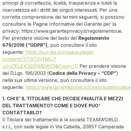
principi di correttezza, liceità, trasparenza e tuteli la
riservatezza ed i diritti dei singoli interessati. Per una
corretta comprensione dei termini seguenti, si possono
consultare le Pagine Informative del Garante per la
privacy: https://www.garanteprivacy.it/regolamentoue.
Per prendere visione del testo del
Regolamento
679/2016 (“GDPR”)
, può consultare il sito
seguente:
https://eur-lex.europa.eu/legal-
content/IT/TXT/HTML/?
uri=CELEX:32016R0679&from=IT
. Per prendere visione
del D.Lgs. 196/2003 (
Codice della Privacy – “CDP”
)
nella sua ultima versione, può consultare il sito
seguente:
https://www.garanteprivacy.it/web/guest/codice
1. CHI E’ IL TITOLARE CHE DECIDE FINALITÀ E MEZZI
DEL TRATTAMENTO? COME E DOVE PUO’
CONTATTARLO?
Il Titolare del trattamento è la società TEAMWORLD
s.r.l., con sede legale in Via Cabella, 20857 Camparada