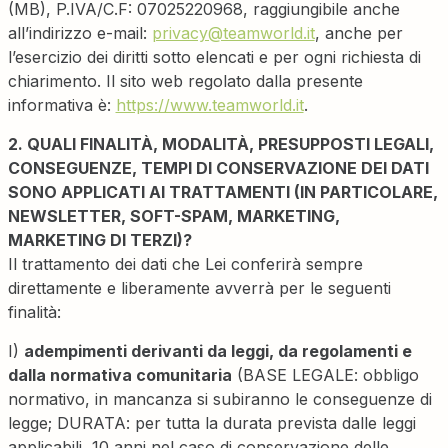
(MB), P.IVA/C.F: 07025220968, raggiungibile anche
all’indirizzo e-mail:
privacy@teamworld.it
, anche per
l’esercizio dei diritti sotto elencati e per ogni richiesta di
chiarimento. Il sito web regolato dalla presente
informativa è:
https://www.teamworld.it
.
2. QUALI FINALITÀ, MODALITÀ, PRESUPPOSTI LEGALI,
CONSEGUENZE, TEMPI DI CONSERVAZIONE DEI DATI
SONO APPLICATI AI TRATTAMENTI (IN PARTICOLARE,
NEWSLETTER, SOFT-SPAM, MARKETING,
MARKETING DI TERZI)?
Il trattamento dei dati che Lei conferirà sempre
direttamente e liberamente avverrà per le seguenti
finalità:
I)
adempimenti derivanti da leggi, da regolamenti e
dalla normativa comunitaria
(BASE LEGALE: obbligo
normativo, in mancanza si subiranno le conseguenze di
legge; DURATA: per tutta la durata prevista dalle leggi
applicabili, 10 anni nel caso di conservazione delle