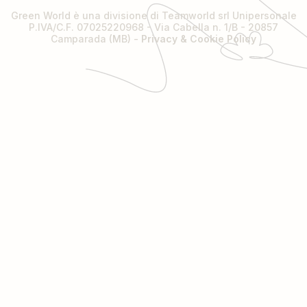
Green World è una divisione di Teamworld srl Unipersonale
P.IVA/C.F. 07025220968 - Via Cabella n. 1/B - 20857
Camparada (MB) -
Privacy & Cookie Policy