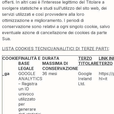
offerti. In altri casi è l’interesse legittimo del Titolare a
svolgere statistiche e studi sull’utilizzo del sito web, dei
servizi utilizzati e così provvedere alla loro
ottimizzazione e miglioramento. I periodi di
conservazione sono relativi a ogni singolo cookie, salvo
eventuale azione di cancellazione dei cookies da parte
Sua.
LISTA COOKIES TECNICI/ANALITICI DI TERZE PARTI:
COOKIE
FINALITÀ E
DURATA
TERZO
LINK I
BASE
MASSIMA DI
TITOLARE
TERZO
LEGALE
CONSERVAZIONE
_ga
GOOGLE
36 mesi
Google
https:/
ANALYTICS
Ireland
hl=it
– Registra
Ltd.
un ID
univoco
utilizzato
per
generare