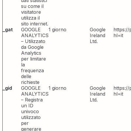
dati statistici
su come il
visitatore
utilizza il
sito internet.
_gat
GOOGLE
1 giorno
Google
https:/
ANALYTICS
Ireland
hl=it
– Utilizzato
Ltd.
da Google
Analytics
per limitare
la
frequenza
delle
richieste
_gid
GOOGLE
1 giorno
Google
https:/
ANALYTICS
Ireland
hl=it
– Registra
Ltd.
un ID
univoco
utilizzato
per
generare